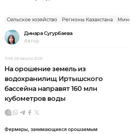
Сельское хозяйство
Регионы Казахстана
Минсе
Динара Сугурбаева
Автор
11:49, 06 Августа 2026
На орошение земель из
водохранилищ Иртышского
бассейна направят 160 млн
кубометров воды
Фермеры, занимающиеся орошаемым