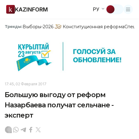
KAZINFORM
РУ
Выборы-2026
Конституционная реформа
Спецп
Тренды:
17:45, 02 Февраля 2017
Большую выгоду от реформ
Назарбаева получат сельчане -
эксперт