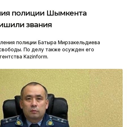
ения полиции Шымкента
лишили звания
вления полиции Батыра Мирзакельдиева
свободы. По делу также осужден его
ентства Kazinform.