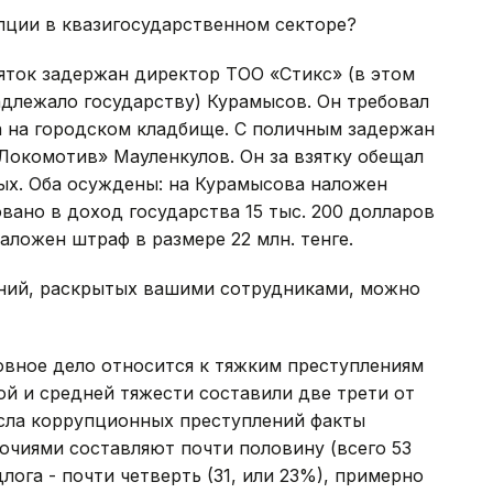
упции в квазигосударственном секторе?
зяток задержан директор ТОО «Стикс» (в этом
длежало государству) Курамысов. Он требовал
а на городском кладбище. С поличным задержан
Локомотив» Мауленкулов. Он за взятку обещал
ых. Оба осуждены: на Курамысова наложен
овано в доход государства 15 тыс. 200 долларов
наложен штраф в размере 22 млн. тенге.
ний, раскрытых вашими сотрудниками, можно
ловное дело относится к тяжким преступлениям
ой и средней тяжести составили две трети от
числа коррупционных преступлений факты
чиями составляют почти половину (всего 53
лога - почти четверть (31, или 23%), примерно