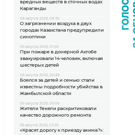
вредных веществ в сточных водах
Караганды
06 августа 2026, 06:30
О загрязнении воздуха в двух
городах Казахстана предупредили
синоптики
06 августа 2026, 01:36
При пожаре в донерной Актобе
эвакуировали 14 человек, включая
шестерых детей
06 августа 2026, 00:48
Боялся за детей и семью: стали
известны подробности убийства в
Жамбылской области
06 августа 2026, 00:06
Жители Текели раскритиковали
качество дорожного ремонта
05 августа 2026, 23:26
«Красят дорогу к приезду акима?»: