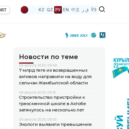
KZ
QZ
РУ
EN
中文
ق ز
ЎЗ
ORT
Новости по теме
06 августа 2026, 09:48
7 млрд теңге из возвращенных
активов направили на воду для
сельчан Жамбылской области
06 августа 2026, 09:15
Строительство пристройки к
трехсменной школе в Актобе
затянулось на несколько лет
06 августа 2026, 08:45
Экологи выявили превышение