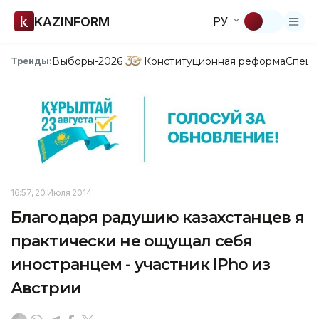
KAZINFORM
РУ
Выборы-2026
Конституционная реформа
Спецп
Тренды:
16:57, 20 Июля 2014
Благодаря радушию казахстанцев я
практически не ощущал себя
иностранцем - участник IPho из
Австрии