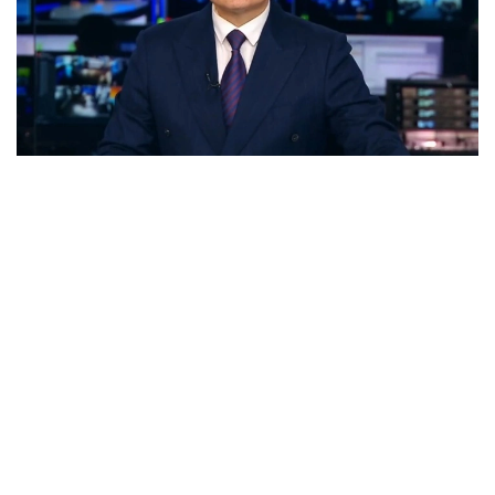
Кадр из видео
Вопросы дальнейшего развития отрасли ранее
были рассмотрены на заседании Правительства.
Как отметил Премьер-министр Олжас Бектенов,
внесенные законодательные поправки в сфере
машиностроения и транспорта направлены
на повышение конкурентоспособности
отечественных производителей,
совершенствование технологических процессов
производства и дальнейшее развитие
машиностроения как одного из ключевых