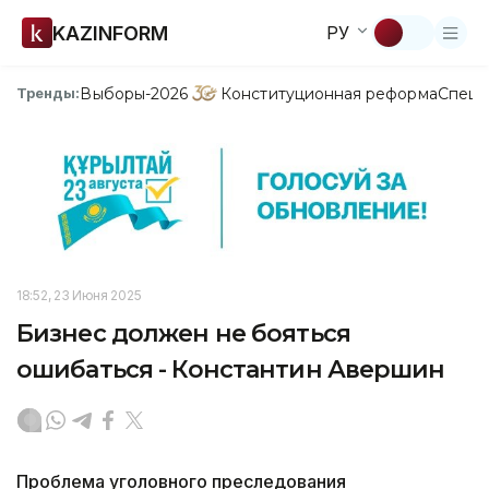
KAZINFORM
РУ
Выборы-2026
Конституционная реформа
Спецп
Тренды:
18:52, 23 Июня 2025
Бизнес должен не бояться
ошибаться - Константин Авершин
Проблема уголовного преследования