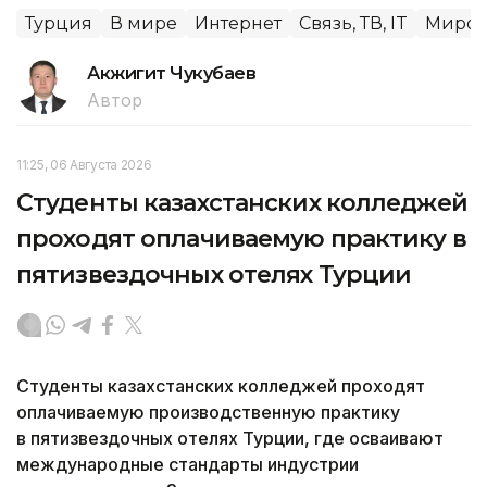
Турция
В мире
Интернет
Связь, ТВ, IT
Миров
Акжигит Чукубаев
Автор
11:25, 06 Августа 2026
Студенты казахстанских колледжей
проходят оплачиваемую практику в
пятизвездочных отелях Турции
Студенты казахстанских колледжей проходят
оплачиваемую производственную практику
в пятизвездочных отелях Турции, где осваивают
международные стандарты индустрии