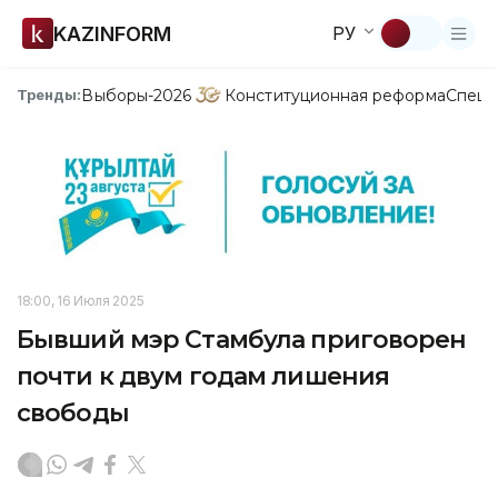
KAZINFORM
РУ
Выборы-2026
Конституционная реформа
Спецп
Тренды:
18:00, 16 Июля 2025
Бывший мэр Стамбула приговорен
почти к двум годам лишения
свободы