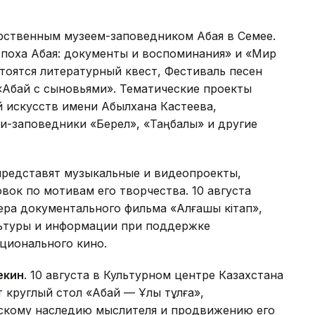
рственным музеем-заповедником Абая в Семее.
Эпоха Абая: документы и воспоминания» и «Мир
стоятся литературный квест, Фестиваль песен
«Абай с сыновьями». Тематические проекты
 искусств имени Абылхана Кастеева,
и-заповедники «Берел», «Таңбалы» и другие
представят музыкальные и видеопроекты,
вок по мотивам его творчества. 10 августа
ра документального фильма «Алғашқы кітап»,
льтуры и информации при поддержке
ционального кино.
екин
. 10 августа в Культурном центре Казахстана
 круглый стол «Абай — Ұлы тұлға»,
скому наследию мыслителя и продвижению его