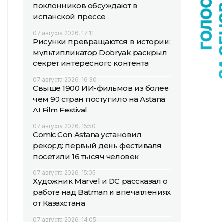
поклонников обсуждают в
испанской прессе
07 августа 2026, 17:11
Рисунки превращаются в истории:
мультипликатор Dobryak раскрыл
секрет интересного контента
07 августа 2026, 16:30
Свыше 1900 ИИ-фильмов из более
чем 90 стран поступило на Astana
AI Film Festival
07 августа 2026, 15:50
Comic Con Astana установил
рекорд: первый день фестиваля
посетили 16 тысяч человек
07 августа 2026, 15:05
Художник Marvel и DC рассказал о
работе над Batman и впечатлениях
от Казахстана
07 августа 2026, 14:05