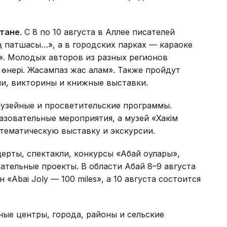
стане
. С 8 по 10 августа в Аллее писателей
ң патшасы…», а в городских парках — караоке
й». Молодых авторов из разных регионов
өнері. Жасампаз жас қалам». Также пройдут
ии, викторины и книжные выставки.
узейные и просветительские программы.
зовательные мероприятия, а музей «Хакім
тематическую выставку и экскурсии.
рты, спектакли, конкурсы «Абай оқулары»,
ательные проекты. В области Абай 8–9 августа
Abai Joly — 100 miles», а 10 августа состоится
ые центры, города, районы и сельские