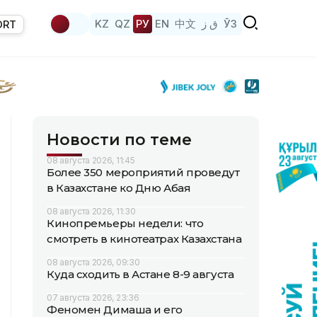
KZ
QZ
РУ
EN
中文
ق ز
ЎЗ
ORT
Новости по теме
08 августа 2026, 11:45
Более 350 мероприятий проведут
в Казахстане ко Дню Абая
08 августа 2026, 11:30
Кинопремьеры недели: что
смотреть в кинотеатрах Казахстана
08 августа 2026, 09:30
Куда сходить в Астане 8-9 августа
07 августа 2026, 23:36
Феномен Димаша и его