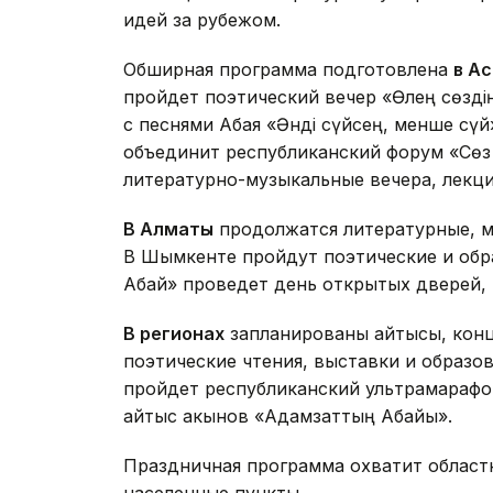
идей за рубежом.
Обширная программа подготовлена
в А
пройдет поэтический вечер «Өлең сөзді
с песнями Абая «Әнді сүйсең, менше сү
объединит республиканский форум «Сөз 
литературно-музыкальные вечера, лекц
В Алматы
продолжатся литературные, м
В Шымкенте пройдут поэтические и обра
Абай» проведет день открытых дверей, 
В регионах
запланированы айтысы, конце
поэтические чтения, выставки и образов
пройдет республиканский ультрамарафон «
айтыс акынов «Адамзаттың Абайы».
Праздничная программа охватит областн