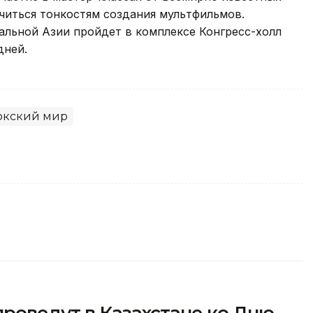
читься тонкостям создания мультфильмов.
льной Азии пройдет в комплексе Конгресс-холл
дней.
ркский мир
роведут в Казахстане ко Дню