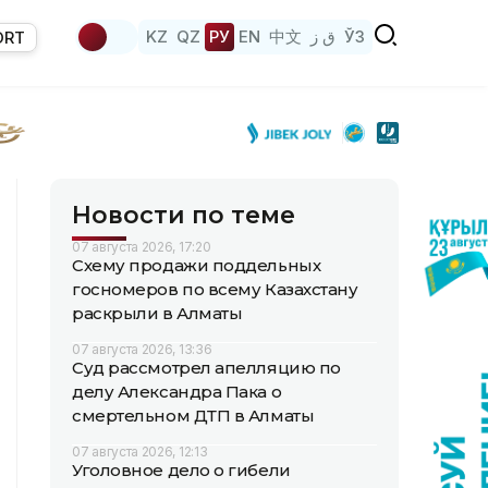
KZ
QZ
РУ
EN
中文
ق ز
ЎЗ
ORT
Новости по теме
07 августа 2026, 17:20
Схему продажи поддельных
госномеров по всему Казахстану
раскрыли в Алматы
07 августа 2026, 13:36
Суд рассмотрел апелляцию по
делу Александра Пака о
смертельном ДТП в Алматы
07 августа 2026, 12:13
Уголовное дело о гибели