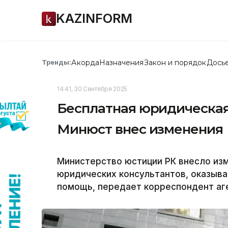
KAZINFORM
Акорда
Назначения
Закон и порядок
Дось
Тренды:
14:41, 30 Сентября 2025
Бесплатная юридическая
Минюст внес изменения
Министерство юстиции РК внесло изм
юридических консультантов, оказыв
помощь, передает корреспондент аге