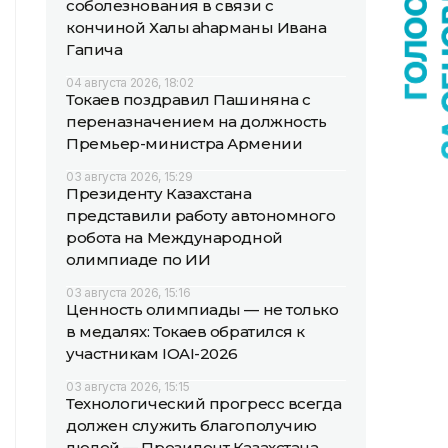
соболезнования в связи с
кончиной Халық қаһарманы Ивана
Гапича
04 августа 2026, 18:02
Токаев поздравил Пашиняна с
переназначением на должность
Премьер-министра Армении
03 августа 2026, 15:29
Президенту Казахстана
представили работу автономного
робота на Международной
олимпиаде по ИИ
03 августа 2026, 15:16
Ценность олимпиады — не только
в медалях: Токаев обратился к
участникам IOAI-2026
03 августа 2026, 15:15
Технологический прогресс всегда
должен служить благополучию
людей — Президент Казахстана