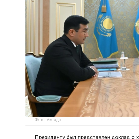
Фото: Акорда
Президенту был представлен доклад о х