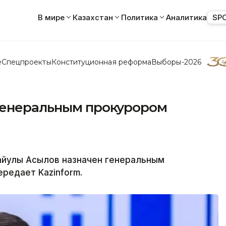
В мире
Казахстан
Политика
Аналитика
SP
е
Спецпроекты
Конституционная реформа
Выборы-2026
генеральным прокурором
айулы Асылов назначен генеральным
редает Kazinform.