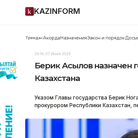
KAZINFORM
Акорда
Назначения
Закон и порядок
Дось
Тренды:
20:16, 07 Июля 2026
Берик Асылов назначен 
Казахстана
Указом Главы государства Берик Ног
прокурором Республики Казахстан, пе