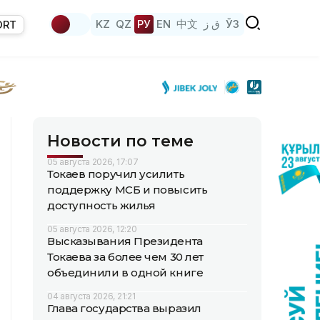
KZ
QZ
РУ
EN
中文
ق ز
ЎЗ
ORT
Новости по теме
05 августа 2026, 17:07
Токаев поручил усилить
поддержку МСБ и повысить
доступность жилья
05 августа 2026, 12:20
Высказывания Президента
Токаева за более чем 30 лет
объединили в одной книге
04 августа 2026, 21:21
Глава государства выразил