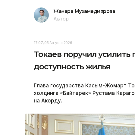
Жанара Мухамедиярова
Автор
17:07, 05 Августа 2026
Токаев поручил усилить
доступность жилья
Глава государства Касым-Жомарт То
холдинга «Байтерек» Рустама Караго
на Акорду.