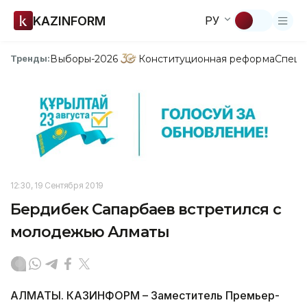
KAZINFORM
РУ
Выборы-2026
Конституционная реформа
Спецп
Тренды:
12:30, 19 Сентября 2019
Бердибек Сапарбаев встретился с
молодежью Алматы
АЛМАТЫ. КАЗИНФОРМ – Заместитель Премьер-