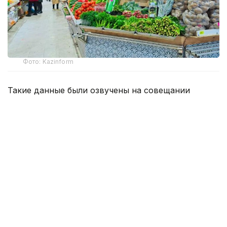
Фото: Kazinform
Такие данные были озвучены на совещании
по вопросам стабилизации цен на социально
значимые продовольственные товары и инфляции
под председательством заместителя Премьер-
министра — министра национальной экономики
Серика Жумангарина.
Как было отмечено на совещании, по итогам июня
годовая инфляция в стране составила 10,3%
против 10,4% месяцем ранее. При этом уровень
инфляции выше среднереспубликанского
сохраняется в 11 регионах. Самые высокие