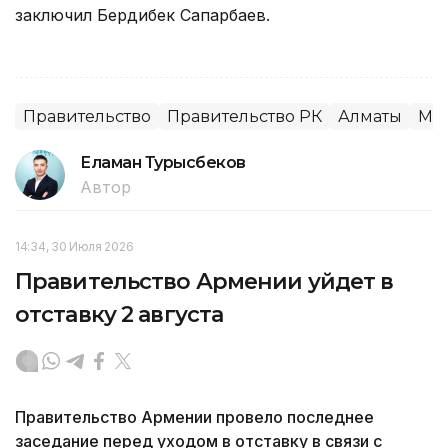
заключил Бердибек Сапарбаев.
Правительство
Правительство РК
Алматы
Мо
Еламан Турысбеков
Автор
14:34, 30 Июля 2026
Правительство Армении уйдет в
отставку 2 августа
Правительство Армении провело последнее
заседание перед уходом в отставку в связи с