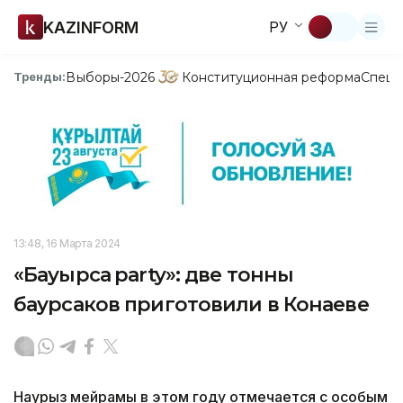
KAZINFORM
РУ
Выборы-2026
Конституционная реформа
Спецп
Тренды:
13:48, 16 Марта 2024
«Бауырсақ party»: две тонны
баурсаков приготовили в Конаеве
Наурыз мейрамы в этом году отмечается с особым