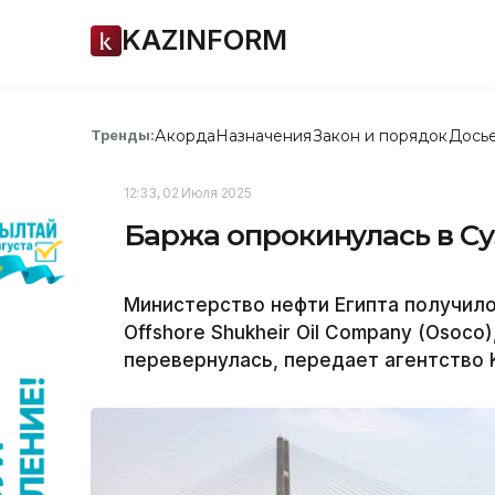
KAZINFORM
Акорда
Назначения
Закон и порядок
Дось
Тренды:
12:33, 02 Июля 2025
Баржа опрокинулась в С
Министерство нефти Египта получил
Offshore Shukheir Oil Company (Osoco
перевернулась, передает агентство 