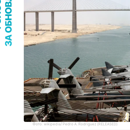
Фото: wikipedia/ Pedro A. Rodriguez (RELEASED)