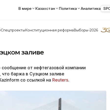
В мире
Казахстан
Политика
Аналитика
SP
е
Спецпроекты
Конституционная реформа
Выборы-2026
уэцком заливе
о сообщение от нефтегазовой компании
), что баржа в Суэцком заливе
Kazinform со ссылкой на
Reuters
.