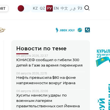
KZ
QZ
РУ
EN
中文
ق ز
ЎЗ
ORT
Новости по теме
06 августа 2026, 22:37
ЮНИСЕФ сообщил о гибели 300
детей в Газе за время перемирия
06 августа 2026, 22:15
Нефть превысила $80 на фоне
напряженности вокруг Ирана
06 августа 2026, 22:06
Хуситы нанесли удары по
военным лагерям
правительственных сил Йемена