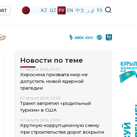
KZ
QZ
РУ
EN
中文
ق ز
ЎЗ
ORT
Новости по теме
07 августа 2026, 04:23
Хиросима призвала мир не
допустить новой ядерной
трагедии
07 августа 2026, 03:36
Трамп запретил «родильный
туризм» в США
07 августа 2026, 03:00
Крупную коррупционную схему
при строительстве дорог вскрыли