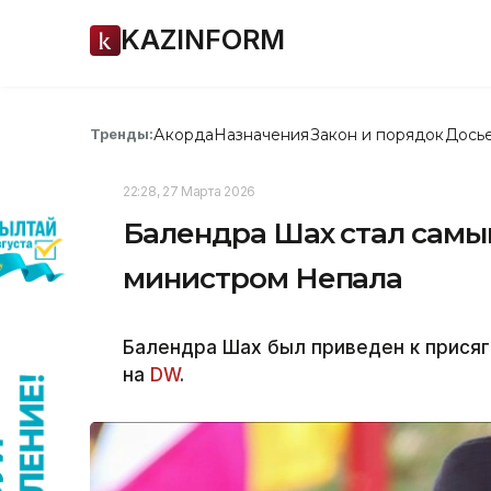
KAZINFORM
Акорда
Назначения
Закон и порядок
Дось
Тренды:
22:28, 27 Марта 2026
Балендра Шах стал сам
министром Непала
Балендра Шах был приведен к присяге
на
DW
.