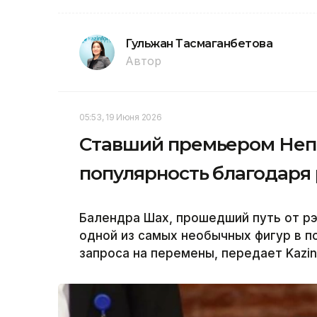
Гульжан Тасмаганбетова
Автор
05:53, 19 Июня 2026
Ставший премьером Неп
популярность благодар
Балендра Шах, прошедший путь от рэ
одной из самых необычных фигур в п
запроса на перемены, передает Kazi