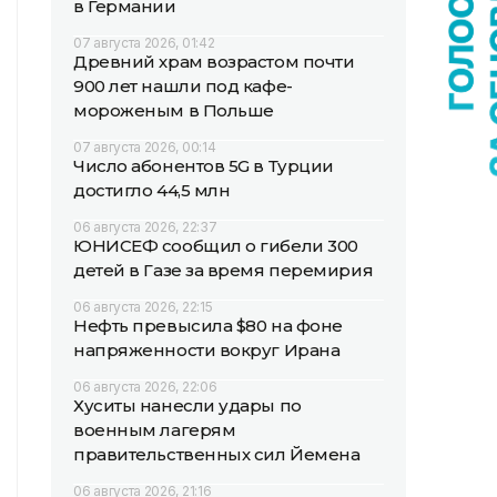
в Германии
07 августа 2026, 01:42
Древний храм возрастом почти
900 лет нашли под кафе-
мороженым в Польше
07 августа 2026, 00:14
Число абонентов 5G в Турции
достигло 44,5 млн
06 августа 2026, 22:37
ЮНИСЕФ сообщил о гибели 300
детей в Газе за время перемирия
06 августа 2026, 22:15
Нефть превысила $80 на фоне
напряженности вокруг Ирана
06 августа 2026, 22:06
Хуситы нанесли удары по
военным лагерям
правительственных сил Йемена
06 августа 2026, 21:16