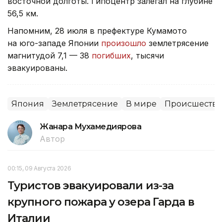
восточной долготы. Гипоцентр залегал на глубине
56,5 км.
Напомним, 28 июля в префектуре Кумамото
на юго-западе Японии
произошло
землетрясение
магнитудой 7,1 — 38
погибших
, тысячи
эвакуированы.
Япония
Землетрясение
В мире
Происшеств
Жанара Мухамедиярова
Автор
00:15, 09 Августа 2026
Туристов эвакуировали из-за
крупного пожара у озера Гарда в
Италии