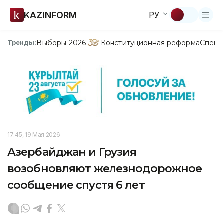
KAZINFORM
РУ
Выборы-2026
Конституционная реформа
Спецп
Тренды:
17:45, 19 Мая 2026
Азербайджан и Грузия
возобновляют железнодорожное
сообщение спустя 6 лет