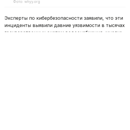
Фото: whyy.org
Эксперты по кибербезопасности заявили, что эти
инциденты выявили давние уязвимости в тысячах
государственных систем водоснабжения, многие
из которых используют плохо защищенные
промышленные компьютеры, подключенные
к интернету.
Основной целью злоумышленников стали
программируемые логические контроллеры (ПЛК),
управляющие промышленным оборудованием,
давлением воды и количеством добавляемых
химикатов на очистных сооружениях.
Агентство по кибербезопасности и защите
инфраструктуры (CISA) сообщило, что многие
ПЛК подключены к интернету без надлежащей
защиты — брандмауэров (фильтров сетевого