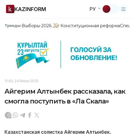
KAZINFORM
РУ
Выборы-2026
Конституционная реформа
Спецп
Тренды:
11:40, 24 Июня 2025
Айгерим Алтынбек рассказала, как
смогла поступить в «Ла Скала»
Казахстанская солистка Айгерим Алтынбек,