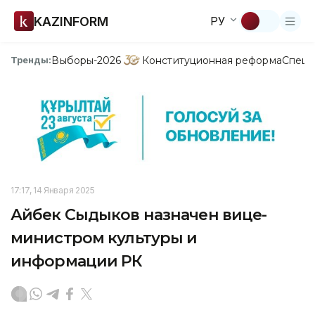
KAZINFORM
РУ
Выборы-2026
Конституционная реформа
Спецп
Тренды:
17:17, 14 Января 2025
Айбек Сыдыков назначен вице-
министром культуры и
информации РК