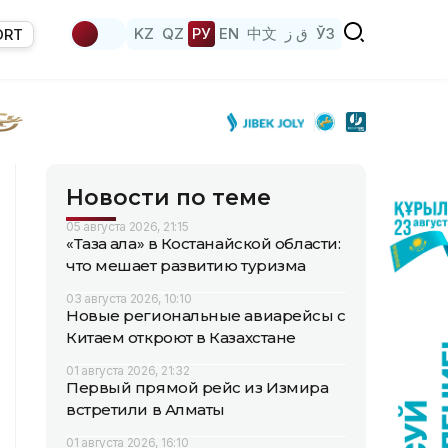
KZ
QZ
РУ
EN
中文
ق ز
ЎЗ
ORT
Новости по теме
05 августа 2026, 21:15
«Таза қала» в Костанайской области:
что мешает развитию туризма
03 августа 2026, 10:10
Новые региональные авиарейсы с
Китаем откроют в Казахстане
01 августа 2026, 21:32
Первый прямой рейс из Измира
встретили в Алматы
01 августа 2026, 16:10