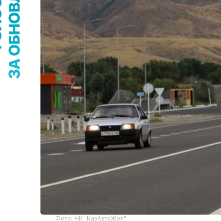
Фото: НК "КазАвтоЖол"