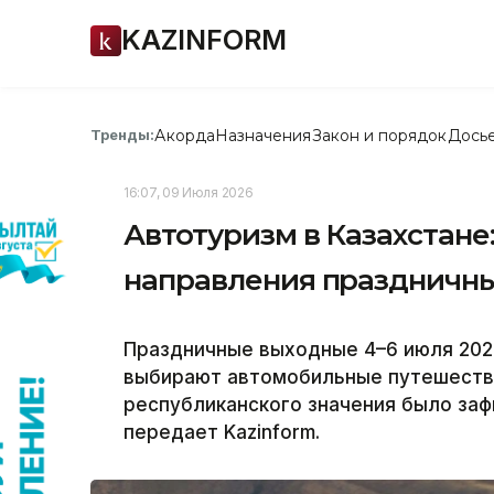
KAZINFORM
Акорда
Назначения
Закон и порядок
Дось
Тренды:
16:07, 09 Июля 2026
Автотуризм в Казахстане
направления праздничн
Праздничные выходные 4–6 июля 2026
выбирают автомобильные путешестви
республиканского значения было заф
передает Kazinform.