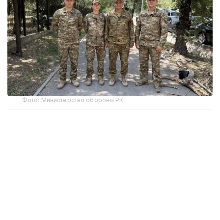
Фото: Министерство обороны РК
5 августа около 08:00 часов военнослужащие
Центра миротворческих операций Министерства
обороны Республики Казахстан подполковник
Батыр Туяков, майор Медет Махметов, капитан
Данияр Баймулдин и капитан Асем Абдраимова
проявили решительность и высокий
профессионализм, предотвратив противоправные
действия в отношении несовершеннолетнего