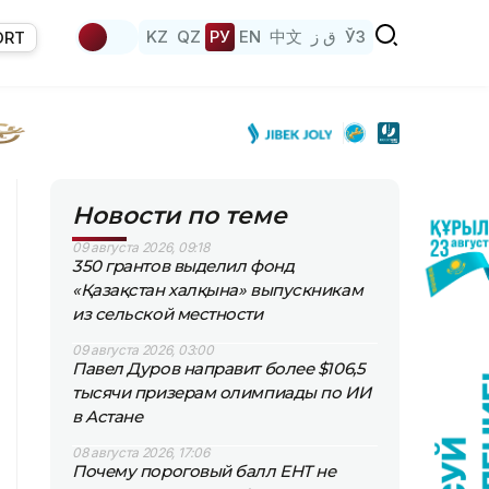
KZ
QZ
РУ
EN
中文
ق ز
ЎЗ
ORT
Новости по теме
09 августа 2026, 09:18
350 грантов выделил фонд
«Қазақстан халқына» выпускникам
из сельской местности
09 августа 2026, 03:00
Павел Дуров направит более $106,5
тысячи призерам олимпиады по ИИ
в Астане
08 августа 2026, 17:06
Почему пороговый балл ЕНТ не