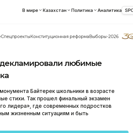
В мире
Казахстан
Политика
Аналитика
SP
е
Спецпроекты
Конституционная реформа
Выборы-2026
 декламировали любимые
ека
монумента Байтерек школьники в возрасте
мые стихи. Так прошел финальный экзамен
го лидера», где современных подростков
ным жизненным ситуациям и быть