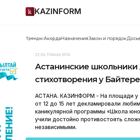
KAZINFORM
Акорда
Назначения
Закон и порядок
Дось
Тренды:
22:34, 11 Июля 2014
Астанинские школьники
стихотворения у Байтер
АСТАНА. КАЗИНФОРМ - На площади у 
от 12 до 15 лет декламировали люби
каникулярной программы «Школа юно
учили достойно противостоять слож
независимыми.