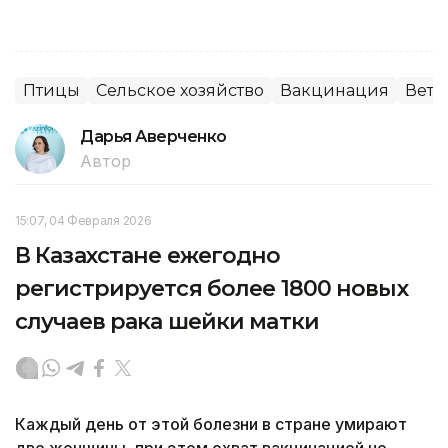
Птицы
Сельское хозяйство
Вакцинация
Вете
Дарья Аверченко
Автор
15:07, 04 Февраля 2026
В Казахстане ежегодно
регистрируется более 1800 новых
случаев рака шейки матки
Каждый день от этой болезни в стране умирают
две женщины, при этом охват вакцинацией не