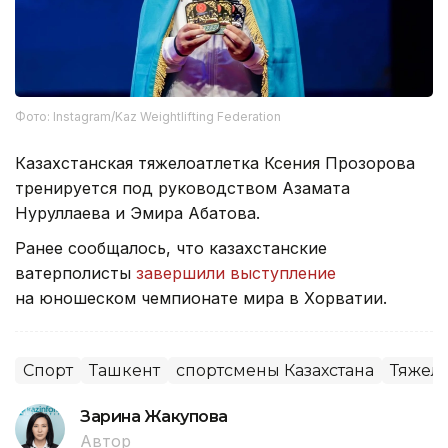
Фото: Instagram/Kaz Weightlifting Federation
Казахстанская тяжелоатлетка Ксения Прозорова
тренируется под руководством Азамата
Нуруллаева и Эмира Абатова.
Ранее сообщалось, что казахстанские
ватерполисты
завершили выступление
на юношеском чемпионате мира в Хорватии.
Спорт
Ташкент
спортсмены Казахстана
Тяжела
Зарина Жакупова
Автор