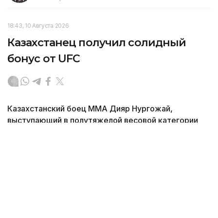
18:43, 10 Августа 2026
Казахстанец получил солидный
бонус от UFC
Казахстанский боец ММА Дияр Нургожай,
выступающий в полутяжелой весовой категории
UFC, удостоился бонуса от организации после
выступления в минувшие выходные, передает
корреспондент агентства Kazinform.