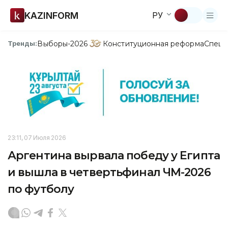
KAZINFORM
РУ
Выборы-2026
Конституционная реформа
Спецп
Тренды:
23:11, 07 Июля 2026
Аргентина вырвала победу у Египта
и вышла в четвертьфинал ЧМ-2026
по футболу