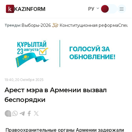
KAZINFORM
РУ
Выборы-2026
Конституционная реформа
Спецп
Тренды:
19:40, 20 Октября 2025
Арест мэра в Армении вызвал
беспорядки
Правоохранительные органы Армении задержали