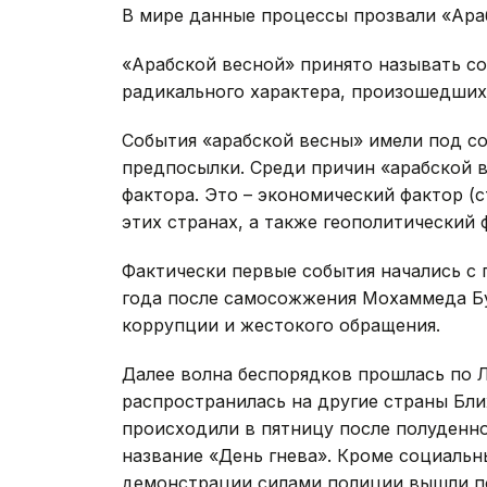
В мире данные процессы прозвали «Ара
«Арабской весной» принято называть с
радикального характера, произошедших 
События «арабской весны» имели под с
предпосылки. Среди причин «арабской 
фактора. Это – экономический фактор (с
этих странах, а также геополитический 
Фактически первые события начались с п
года после самосожжения Мохаммеда Бу
коррупции и жестокого обращения.
Далее волна беспорядков прошлась по Л
распространилась на другие страны Бл
происходили в пятницу после полуденно
название «День гнева». Кроме социальн
демонстрации силами полиции вышли по