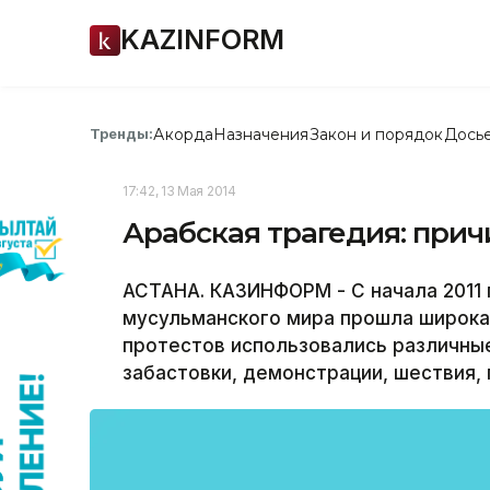
KAZINFORM
Акорда
Назначения
Закон и порядок
Дось
Тренды:
17:42, 13 Мая 2014
Арабская трагедия: прич
АСТАНА. КАЗИНФОРМ - С начала 2011 
мусульманского мира прошла широкая
протестов использовались различны
забастовки, демонстрации, шествия, 