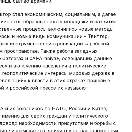
лишь был во времени.
ктор стал экономическим, социальным, а далее
тивность, образованность молодежи и развитие
ственные процессы включились новые методы
урсы и новые виды коммуникации – Твиттер,
вных инструментов синхронизации «арабской
 пространстве. Также работа западных
lJazeera» и «Al-Аrabiya», освещавших данные
есу и включению населения в политические
, геополитические интересы мировых держав в
революций» к власти в этих странах пришли в
ой и российской прессе их называют
А и их союзников по НАТО, России и Китая,
а именно для своих граждан у политического
«довод» необходимости присутствия и борьбы с
лице исламских стран или групп, расположенных