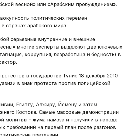
бской весной» или «Арабским пробуждением».
овокупность политических перемен
в странах арабского мира.
обой серьезные внутренние и внешние
весны» многие эксперты выделяют два ключевых
тагнация, коррупция, безработица и бедность) в
фактор.
ротестов в государстве Тунис 18 декабря 2010
азизи в знак протеста против полицейской
ивии, Египту, Алжиру, Йемену и затем
ижнего Костока. Самые массовые демонстрации
й молитвы - жума намаза и получили в народе
ых требований на первый план после разгонов
литические претензии.