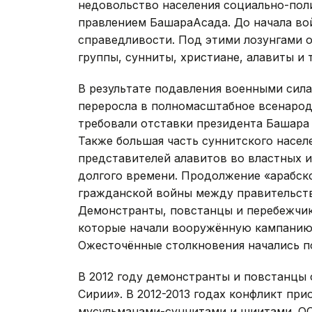
недовольство населения социально-пол
правлением БашараАсада. До начала во
справедливости. Под этими лозунгами 
группы, сунниты, христиане, алавиты и т
В результате подавления военными сила
переросла в полномасштабное всенарод
требовали отставки президента Башара 
Также большая часть суннитского насе
представителей алавитов во властных 
долгого времени. Продолжение «арабско
гражданской войны между правительст
Демонстранты, повстанцы и перебежчик
которые начали вооружённую кампанию 
Ожесточённые столкновения начались по
В 2012 году демонстранты и повстанцы
Сирии». В 2012-2013 годах конфликт пр
мусульманами-суннитами и шиитами. ОО