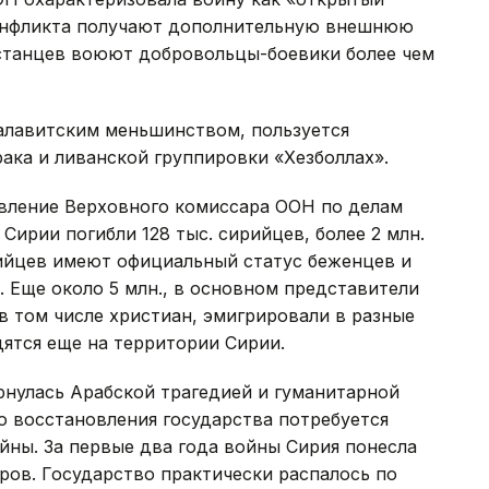
конфликта получают дополнительную внешнюю
станцев воюют добровольцы-боевики более чем
алавитским меньшинством, пользуется
ака и ливанской группировки «Хезболлах».
авление Верховного комиссара ООН по делам
Сирии погибли 128 тыс. сирийцев, более 2 млн.
рийцев имеют официальный статус беженцев и
. Еще около 5 млн., в основном представители
в том числе христиан, эмигрировали в разные
дятся еще на территории Сирии.
рнулась Арабской трагедией и гуманитарной
го восстановления государства потребуется
йны. За первые два года войны Сирия понесла
ров. Государство практически распалось по