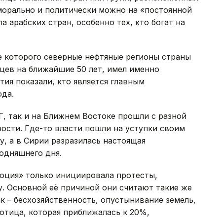
морально и политически можно на «постоянной
 арабских стран, особенно тех, кто богат на
е которого северные нефтяные регионы страны
цев на ближайшие 50 лет, имел именно
тия показали, кто является главным
ода.
, так и на Ближнем Востоке прошли с разной
ости. Где-то власти пошли на уступки своим
у, а в Сирии разразилась настоящая
одняшнего дня.
люция» только инициировала протесты,
. Основной её причиной они считают такие же
к – бесхозяйственность, опустынивание земель,
ботица, которая приближалась к 20%,