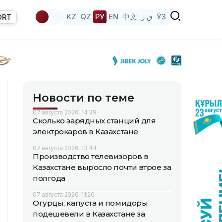
KZ
QZ
РУ
EN
中文
ق ز
ЎЗ
ORT
Новости по теме
07 августа 2026, 14:39
Сколько зарядных станций для
электрокаров в Казахстане
07 августа 2026, 13:44
Производство телевизоров в
Казахстане выросло почти втрое за
полгода
07 августа 2026, 11:20
Огурцы, капуста и помидоры
подешевели в Казахстане за