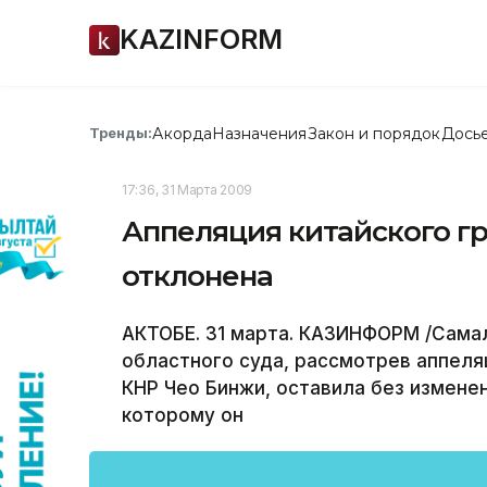
KAZINFORM
Акорда
Назначения
Закон и порядок
Дось
Тренды:
17:36, 31 Марта 2009
Аппеляция китайского гр
отклонена
АКТОБЕ. 31 марта. КАЗИНФОРМ /Самал
областного суда, рассмотрев аппел
КНР Чео Бинжи, оставила без измене
которому он