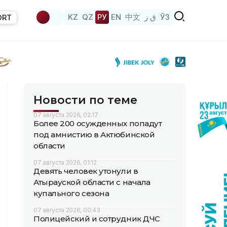
KZ
QZ
РУ
EN
中文
ق ز
ЎЗ
ORT
Новости по теме
07 августа 2026, 02:17
Более 200 осужденных попадут
под амнистию в Актюбинской
области
07 августа 2026, 01:12
Девять человек утонули в
Атырауской области с начала
купального сезона
07 августа 2026, 00:43
Полицейский и сотрудник ДЧС