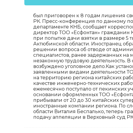
был приговорен к 8 годам лишения св
РК. Пресс-конференция по данному по
департаменте КНБ, сообщает корреспо
директор ТОО «Есфонтан» гражданин 
при попытке дачи взятки в размере 5 
Актюбинской области. Иностранец обра
решении вопроса об отводе от админи
специалистов, ранее задержанных на 
незаконную трудовую деятельность. В
возбуждено уголовное дело.Как устано
заявленными видами деятельности ТО
на территорию региона китайских ра
качестве инженерно-технических работ
ежемесячно поступало от пекинских уч
основании оформленных ТОО «Есфонтан
прибывали от 20 до 30 китайских суп
иностранные компании региона. По с
области Виталия Беспалько, теперь г
подачу аппеляции в Верховный суд РК