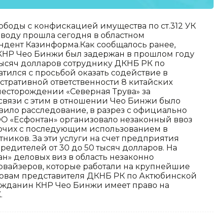
ободы с конфискацией имущества по ст.312 УК
воду прошла сегодня в областном
ндент Казинформа.Как сообщалось ранее,
КНР Чео Бинжи был задержан в прошлом году
тысяч долларов сотруднику ДКНБ РК по
тился с просьбой оказать содействие в
стративной ответственности 8 китайских
месторождении «Северная Трува» за
 связи с этим в отношении Чео Бинжи было
вило расследование, в разрез с официально
О «Есфонтан» организовало незаконный ввоз
бочих с последующим использованием в
ников. За эти услуги на счет предприятия
редителей от 30 до 50 тысяч долларов. На
» деловых виз в область незаконно
ервайзеров, которые работали на крупнейшие
ловам представителя ДКНБ РК по Актюбинской
ражданин КНР Чео Бинжи имеет право на
.