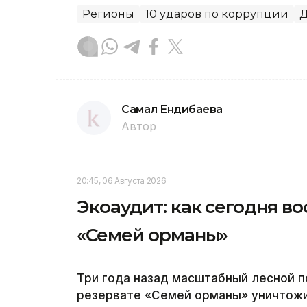
Регионы
10 ударов по коррупции
Д
Самал Ендибаева
Автор
20:45, 06 Августа 2026
Экоаудит: как сегодня в
«Семей орманы»
Три года назад масштабный лесной 
резервате «Семей орманы» уничтожил