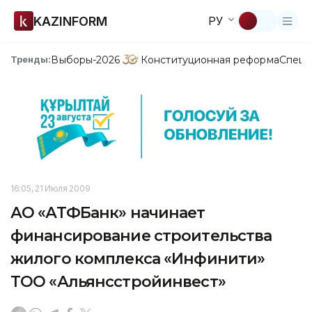
KAZINFORM
РУ
Выборы-2026
Конституционная реформа
Спецп
Тренды:
16:05, 21 Июля 2009
АО «АТФБанк» начинает
финансирование строительства
жилого комплекса «Инфинити»
ТОО «Альянсстройинвест»