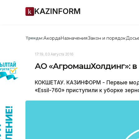
KAZINFORM
Акорда
Назначения
Закон и порядок
Дось
Тренды:
17:19, 03 Августа 2016
АО «АгромашХолдинг»: в 
КОКШЕТАУ. КАЗИНФОРМ - Первые мод
«Essil-760» приступили к уборке зер