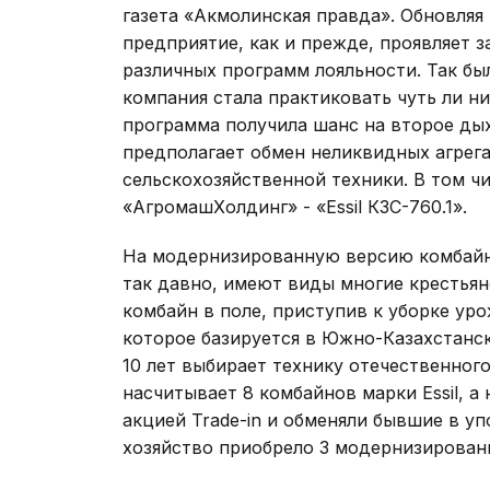
газета «Акмолинская правда». Обновля
предприятие, как и прежде, проявляет з
различных программ лояльности. Так был
компания стала практиковать чуть ли ни
программа получила шанс на второе дых
предполагает обмен неликвидных агрега
сельскохозяйственной техники. В том ч
«АгромашХолдинг» - «Essil КЗС-760.1».
На модернизированную версию комбайна
так давно, имеют виды многие крестьян
комбайн в поле, приступив к уборке уро
которое базируется в Южно-Казахстанс
10 лет выбирает технику отечественног
насчитывает 8 комбайнов марки Essil, а
акцией Trade-in и обменяли бывшие в у
хозяйство приобрело 3 модернизированн