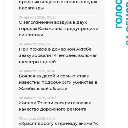
вредных веществ в сточных водах
Караганды
06 августа 2026, 06:30
О загрязнении воздуха в двух
городах Казахстана предупредили
синоптики
06 августа 2026, 01:36
При пожаре в донерной Актобе
эвакуировали 14 человек, включая
шестерых детей
06 августа 2026, 00:48
Боялся за детей и семью: стали
известны подробности убийства в
Жамбылской области
06 августа 2026, 00:06
Жители Текели раскритиковали
качество дорожного ремонта
05 августа 2026, 23:26
«Красят дорогу к приезду акима?»: