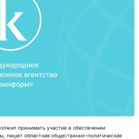
олжил принимать участие в обеспечении
ы, пишет областная общественно-политическая