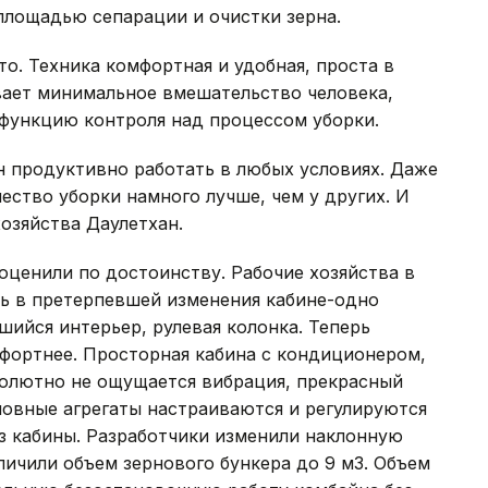
площадью сепарации и очистки зерна.
сто. Техника комфортная и удобная, проста в
ает минимальное вмешательство человека,
о функцию контроля над процессом уборки.
 продуктивно работать в любых условиях. Даже
ество уборки намного лучше, чем у других. И
озяйства Даулетхан.
ценили по достоинству. Рабочие хозяйства в
ать в претерпевшей изменения кабине-одно
шийся интерьер, рулевая колонка. Теперь
мфортнее. Просторная кабина с кондиционером,
солютно не ощущается вибрация, прекрасный
сновные агрегаты настраиваются и регулируются
з кабины. Разработчики изменили наклонную
величили объем зернового бункера до 9 м3. Объем