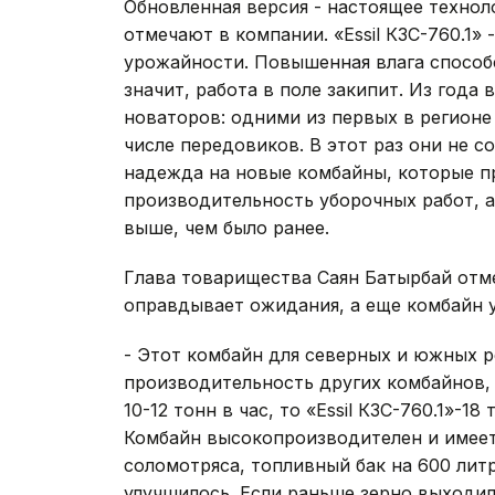
Обновленная версия - настоящее технол
отмечают в компании. «Essil КЗС-760.1»
урожайности. Повышенная влага способ
значит, работа в поле закипит. Из года
новаторов: одними из первых в регионе
числе передовиков. В этот раз они не с
надежда на новые комбайны, которые пр
производительность уборочных работ, а
выше, чем было ранее.
Глава товарищества Саян Батырбай отм
оправдывает ожидания, а еще комбайн 
- Этот комбайн для северных и южных 
производительность других комбайнов,
10-12 тонн в час, то «Essil КЗС-760.1»-1
Комбайн высокопроизводителен и имеет
соломотряса, топливный бак на 600 литр
улучшилось. Если раньше зерно выходил