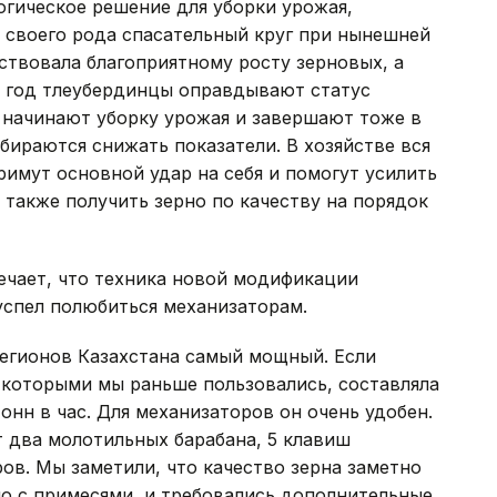
огическое решение для уборки урожая,
 - своего рода спасательный круг при нынешней
ствовала благоприятному росту зерновых, а
 в год тлеубердинцы оправдывают статус
 начинают уборку урожая и завершают тоже в
обираются снижать показатели. В хозяйстве вся
имут основной удар на себя и помогут усилить
 также получить зерно по качеству на порядок
ечает, что техника новой модификации
успел полюбиться механизаторам.
регионов Казахстана самый мощный. Если
 которыми мы раньше пользовались, составляла
8 тонн в час. Для механизаторов он очень удобен.
 два молотильных барабана, 5 клавиш
ов. Мы заметили, что качество зерна заметно
о с примесями, и требовались дополнительные