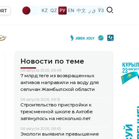
KZ
QZ
РУ
EN
中文
ق ز
ЎЗ
ORT
Новости по теме
06 августа 2026, 09:48
7 млрд теңге из возвращенных
активов направили на воду для
сельчан Жамбылской области
06 августа 2026, 09:15
Строительство пристройки к
трехсменной школе в Актобе
затянулось на несколько лет
06 августа 2026, 08:45
Экологи выявили превышение