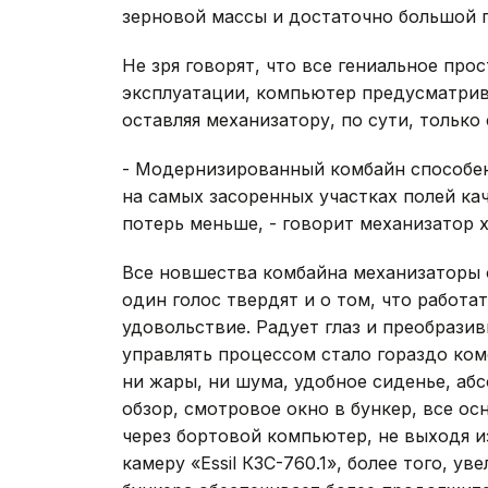
зерновой массы и достаточно большой 
Не зря говорят, что все гениальное про
эксплуатации, компьютер предусматрив
оставляя механизатору, по сути, тольк
- Модернизированный комбайн способен
на самых засоренных участках полей кач
потерь меньше, - говорит механизатор х
Все новшества комбайна механизаторы о
один голос твердят и о том, что работ
удовольствие. Радует глаз и преобразив
управлять процессом стало гораздо ко
ни жары, ни шума, удобное сиденье, аб
обзор, смотровое окно в бункер, все о
через бортовой компьютер, не выходя и
камеру «Essil КЗС-760.1», более того, у