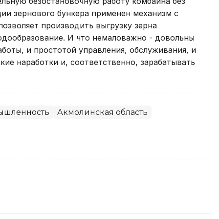
ельную безостановочную работу комбайна без
кции зернового бункера применен механизм с
позволяет производить выгрузку зерна
дообразование. И что немаловажно - довольны
боты, и простотой управления, обслуживания, и
окие наработки и, соответственно, зарабатывать
ышленность
Акмолинская область