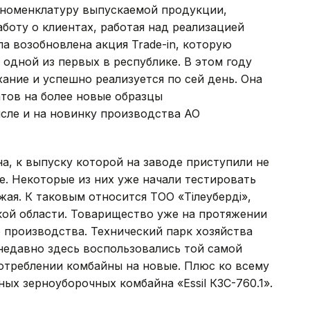
я номенклатуру выпускаемой продукции,
аботу о клиентах, работая над реализацией
а возобновлена акция Trade-in, которую
 одной из первых в республике. В этом году
ание и успешно реализуется по сей день. Она
тов на более новые образцы
исле и на новинку производства АО
, к выпуску которой на заводе приступили не
е. Некоторые из них уже начали тестировать
жая. К таковым относится ТОО «Тілеуберді»,
кой области. Товарищество уже на протяжении
о производства. Технический парк хозяйства
 недавно здесь воспользовались той самой
потреблении комбайны на новые. Плюс ко всему
ых зерноуборочных комбайна «Essil КЗС-760.1».