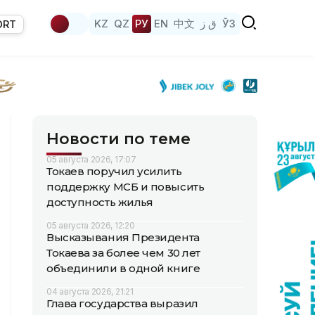
KZ
QZ
РУ
EN
中文
ق ز
ЎЗ
ORT
Новости по теме
05 августа 2026, 17:07
Токаев поручил усилить
поддержку МСБ и повысить
доступность жилья
05 августа 2026, 12:20
Высказывания Президента
Токаева за более чем 30 лет
объединили в одной книге
04 августа 2026, 21:21
Глава государства выразил