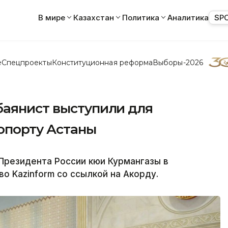
В мире
Казахстан
Политика
Аналитика
SP
е
Спецпроекты
Конституционная реформа
Выборы-2026
баянист выступили для
опорту Астаны
Президента России кюи Курмангазы в
о Kazinform со ссылкой на Акорду.