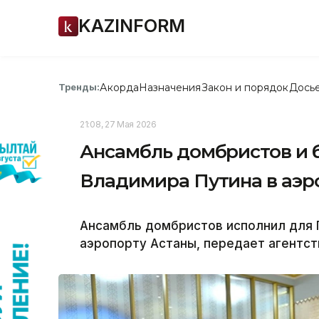
KAZINFORM
Акорда
Назначения
Закон и порядок
Дось
Тренды:
21:08, 27 Мая 2026
Ансамбль домбристов и 
Владимира Путина в аэр
Ансамбль домбристов исполнил для 
аэропорту Астаны, передает агентств