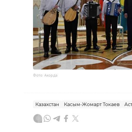
Фото: Акорда
Казахстан
Касым-Жомарт Токаев
Ас