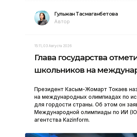
Гульжан Тасмаганбетова
Автор
15:11, 03 Августа 2026
Глава государства отмет
школьников на междуна
Президент Касым-Жомарт Токаев наз
на международных олимпиадах по ис
для гордости страны. Об этом он за
Международной олимпиады по ИИ (IOA
агентства Kazinform.