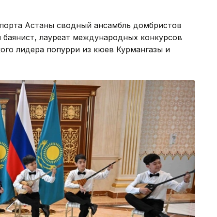
опорта Астаны сводный ансамбль домбристов
 баянист, лауреат международных конкурсов
ого лидера попурри из кюев Курмангазы и