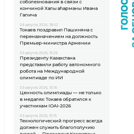
соболезнования в связи с
кончиной Халық қаһарманы Ивана
Гапича
04 августа 2026, 18:02
Токаев поздравил Пашиняна с
переназначением на должность
Премьер-министра Армении
03 августа 2026, 15:29
Президенту Казахстана
представили работу автономного
робота на Международной
олимпиаде по ИИ
03 августа 2026, 15:16
Ценность олимпиады — не только
в медалях: Токаев обратился к
участникам IOAI-2026
03 августа 2026, 15:15
Технологический прогресс всегда
должен служить благополучию
людей — Президент Казахстана