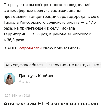
По результатам лабораторных исследований
в атмосферном воздухе зафиксированы
превышения концентрации сероводорода: в селе
Таскала Кенозекского сельского округа — в 17,5
раза; на прилегающей к селу Таскала
территории — в 15 раз; в районе Химпоселок —
в 36,3 раза.
В АНПЗ
опровергли
свою причастность.
Атырауская область
Загрязнение воздуха
Реги
Данагуль Карбаева
Автор
12:07, 24 Июля 2026
Атырауский НПЗ вышел на полную