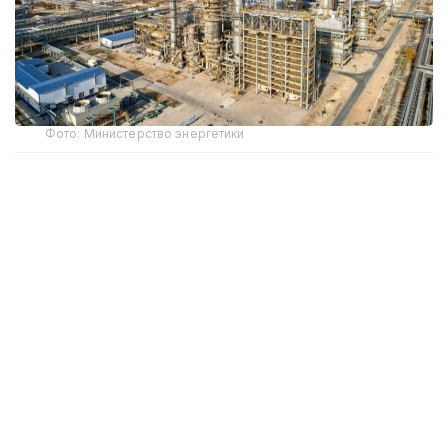
Фото: Министерство энергетики
Как сообщил генеральный директор завода
Куаныш Бишимов, планово-предупредительные
работы были проведены в соответствии
с правилами промышленной безопасности.
— В ходе ремонта было проведено
техническое освидетельствование,
проверка и экспертиза 20 реакторов, 213
емкостей, 32 колонн и 231
теплообменника. Также были обновлены
отдельные участки трубопроводов,