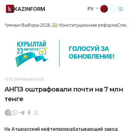
KAZINFORM
РУ
Выборы-2026
Конституционная реформа
Спецп
Тренды:
15:37, 26 Февраля 2026
АНПЗ оштрафовали почти на 7 млн
тенге
На Атырауский нефтеперерабатывающий завод