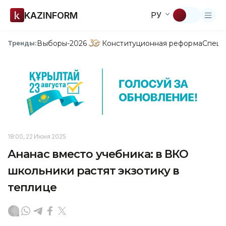
KAZINFORM
РУ
Выборы-2026
Конституционная реформа
Спецп
Тренды:
18:00, 22 Июня 2025
Ананас вместо учебника: в ВКО
школьники растят экзотику в
теплице