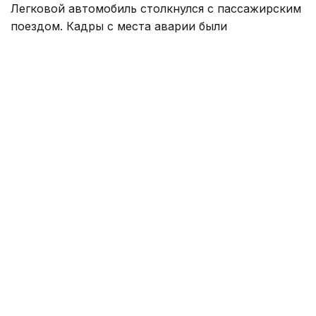
Легковой автомобиль столкнулся с пассажирским
поездом. Кадры с места аварии были
опубликованы в социальных сетях.
По информации полиции, ДТП произошло
8 августа 2026 года на улице Балык би.
По предварительным данным, водитель
автомобиля Jetour X70 двигался в южном
направлении.
— При подъезде к железнодорожному
переезду водитель не выполнил
требование дорожного знака «СТОП»,
в результате чего произошло
столкновение с тепловозом
пассажирского поезда, — сообщили
в ведомстве.
На опубликованных кадрах видно, что
в результате столкновения автомобиль получил