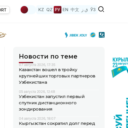
KZ
QZ
РУ
EN
中文
ق ز
ЎЗ
ORT
Новости по теме
07 августа 2026, 17:35
Казахстан вошел в тройку
крупнейших торговых партнеров
Узбекистана
05 августа 2026, 12:48
Узбекистан запустил первый
спутник дистанционного
зондирования
04 августа 2026, 18:07
Кыргызстан сократил долг перед