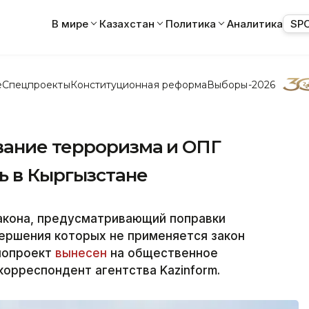
В мире
Казахстан
Политика
Аналитика
SP
е
Спецпроекты
Конституционная реформа
Выборы-2026
ание терроризма и ОПГ
ь в Кыргызстане
закона, предусматривающий поправки
вершения которых не применяется закон
нопроект
вынесен
на общественное
орреспондент агентства Kazinform.