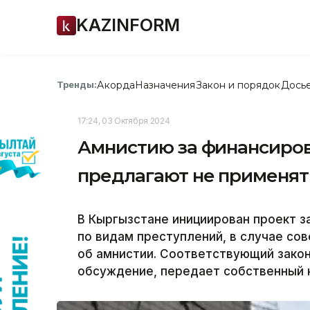
KAZINFORM
Акорда
Назначения
Закон и порядок
Дось
Тренды:
17:24, 03 Октября 2024
Амнистию за финансиров
предлагают не применят
В Кыргызстане инициирован проект 
по видам преступлений, в случае со
об амнистии. Соответствующий зако
обсуждение, передает собственный к