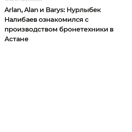
Arlan, Alan и Barys: Нурлыбек
Налибаев ознакомился с
производством бронетехники в
Астане
Первый заместитель Премьер-министра Нурлыбек
Налибаев посетил завод Kazakhstan Paramount
Engineering в Астане, специализирующийся
на производстве колесной бронетехники
и специальной техники, передает корреспондент
агентства Kazinform.