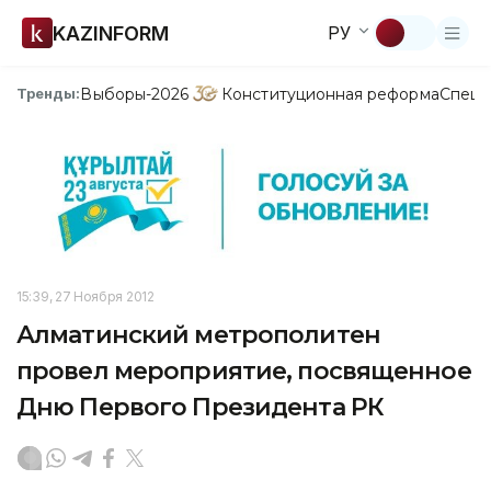
KAZINFORM
РУ
Выборы-2026
Конституционная реформа
Спецп
Тренды:
15:39, 27 Ноября 2012
Алматинский метрополитен
провел мероприятие, посвященное
Дню Первого Президента РК