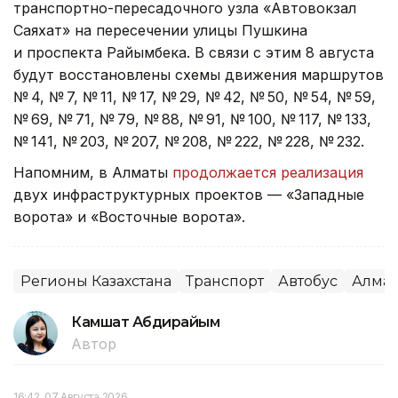
транспортно-пересадочного узла «Автовокзал
Саяхат» на пересечении улицы Пушкина
и проспекта Райымбека. В связи с этим 8 августа
будут восстановлены схемы движения маршрутов
№ 4, № 7, № 11, № 17, № 29, № 42, № 50, № 54, № 59,
№ 69, № 71, № 79, № 88, № 91, № 100, № 117, № 133,
№ 141, № 203, № 207, № 208, № 222, № 228, № 232.
Напомним, в Алматы
продолжается реализация
двух инфраструктурных проектов — «Западные
ворота» и «Восточные ворота».
Регионы Казахстана
Транспорт
Автобус
Алма
Камшат Абдирайым
Автор
16:42, 07 Августа 2026