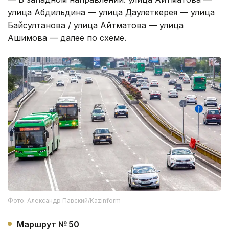
улица Абдильдина — улица Даулеткерея — улица
Байсултанова / улица Айтматова — улица
Ашимова — далее по схеме.
Фото: Александр Павский/Kazinform
Маршрут № 50