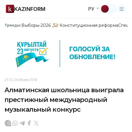
KAZINFORM
РУ
Выборы-2026
Конституционная реформа
Спецп
Тренды:
21:13, 24 Июня 2019
Алматинская школьница выиграла
престижный международный
музыкальный конкурс