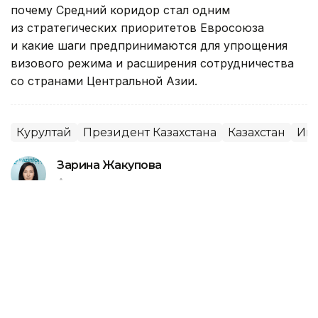
почему Средний коридор стал одним
из стратегических приоритетов Евросоюза
и какие шаги предпринимаются для упрощения
визового режима и расширения сотрудничества
со странами Центральной Азии.
Курултай
Президент Казахстана
Казахстан
Ин
Зарина Жакупова
Автор
16:00, 06 Августа 2026
С каждым годом Comic Con Astana
становится масштабнее — ведущий
косплей конкурса