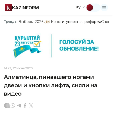
KAZINFORM
РУ
Выборы-2026
Конституционная реформа
Спецп
Тренды:
14:22, 22 Июня 2020
Алматинца, пинавшего ногами
двери и кнопки лифта, сняли на
видео