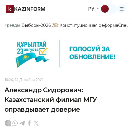
KAZINFORM
РУ
Выборы-2026
Конституционная реформа
Спецп
Тренды:
19:20, 14 Декабря 2021
Александр Сидорович:
Казахстанский филиал МГУ
оправдывает доверие