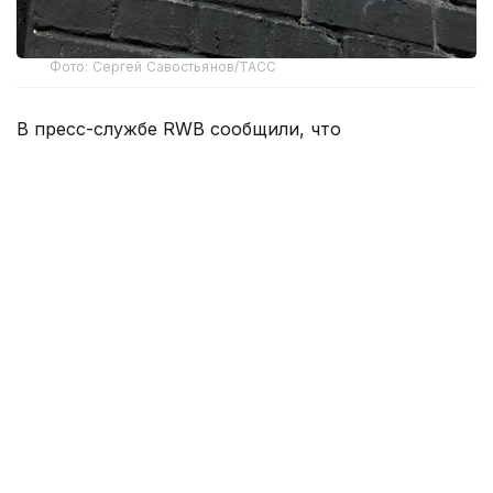
Фото: Сергей Савостьянов/ТАСС
В пресс-службе RWB сообщили, что
распространяемая в СМИ информация о переносе
основных логистических центров компании за
границу не соответствует действительности.
В Wildberries пояснили, что публикации об
ускоренном переносе логистических мощностей
из России являются недостоверными и не
отражают реальные бизнес-процессы компании.
— Все публикации в СМИ на тему
ускорения темпов строительства или
переноса основных логистических
мощностей компании за пределы
Российской Федерации мы расцениваем