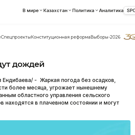
В мире
Казахстан
Политика
Аналитика
SP
е
Спецпроекты
Конституционная реформа
Выборы-2026
дут дождей
Ендибаева/ - Жаркая погода без осадков,
ти более месяца, угрожает нынешнему
анным областного управления сельского
ов находятся в плачевном состоянии и могут