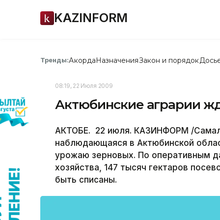
KAZINFORM
Акорда
Назначения
Закон и порядок
Дось
Тренды:
08:19, 22 Июля 2009
Актюбинские аграрии ж
АКТОБЕ. 22 июля. КАЗИНФОРМ /Самал 
наблюдающаяся в Актюбинской облас
урожаю зерновых. По оперативным д
хозяйства, 147 тысяч гектаров посев
быть списаны.