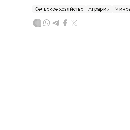
Сельское хозяйство
Аграрии
Минсе
Динара Жусупбекова
Автор
17:26, 04 Августа 2026
Дефицит топлива в Росс
Казахстана — Минсельхо
Дефицит бензина в России и возможн
на обеспечении казахстанских аграр