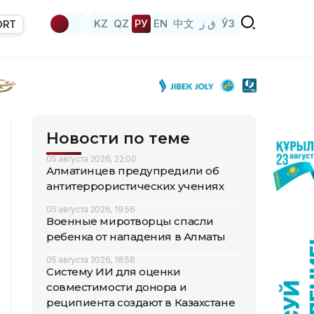
KZ
QZ
РУ
EN
中文
ق ز
ЎЗ
ORT
Новости по теме
05 августа 2026, 22:00
Алматинцев предупредили об
антитеррористических учениях
05 августа 2026, 19:56
Военные миротворцы спасли
ребенка от нападения в Алматы
05 августа 2026, 18:58
Систему ИИ для оценки
совместимости донора и
реципиента создают в Казахстане