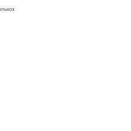
льхоз
ии не затронет фермеров
з РК
ые колебания на рынке ГСМ не скажутся
иев дизельным топливом. Об этом заявил