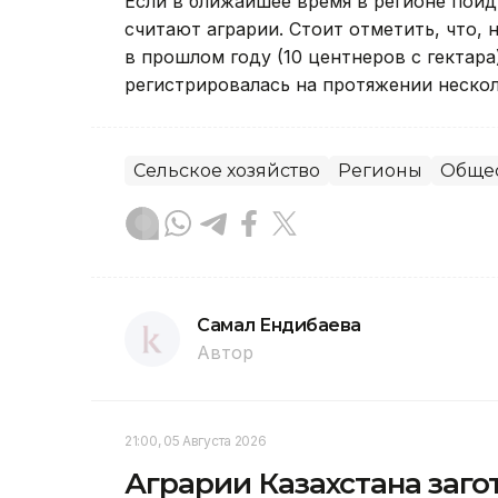
Если в ближайшее время в регионе пой
считают аграрии. Стоит отметить, что,
в прошлом году (10 центнеров с гектара
регистрировалась на протяжении нескол
Сельское хозяйство
Регионы
Обще
Самал Ендибаева
Автор
21:00, 05 Августа 2026
Аграрии Казахстана заго