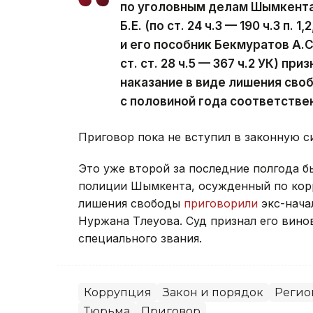
по уголовным делам Шымкента 
Б.Е. (по ст. 24 ч.3 — 190 ч.3 п. 1,
и его пособник Бекмуратов А.С. (п
ст. ст. 28 ч.5 — 367 ч.2 УК) п
наказание в виде лишения сво
с половиной года соответстве
Приговор пока не вступил в законную с
Это уже второй за последние полгода 
полиции Шымкента, осужденный по корр
лишения свободы
приговорили
экс-нача
Нуржана Тлеуова. Суд признал его вино
специального звания.
Коррупция
Закон и порядок
Регио
Тюрьма
Приговор