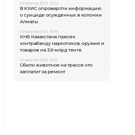
03 августа 2026, 13:22
В КУИС опровергли информацию
о суициде осужденных в колонии
Алматы
03 августа 2026, 10:16
КНБ Казахстана пресек
контрабанду наркотиков, оружия и
товаров на 3,9 млрд тенге
02 августа 2026, 12:05
Сбили животное на трассе: кто
заплатит за ремонт