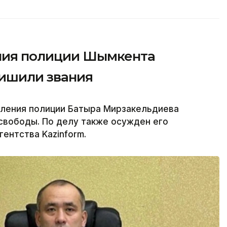
ения полиции Шымкента
лишили звания
вления полиции Батыра Мирзакельдиева
свободы. По делу также осужден его
ентства Kazinform.