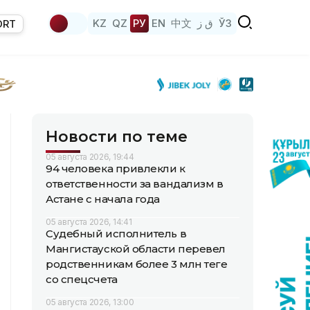
KZ
QZ
РУ
EN
中文
ق ز
ЎЗ
ORT
Новости по теме
05 августа 2026, 19:44
94 человека привлекли к
ответственности за вандализм в
Астане с начала года
05 августа 2026, 14:41
Судебный исполнитель в
Мангистауской области перевел
родственникам более 3 млн теңге
со спецсчета
05 августа 2026, 13:00