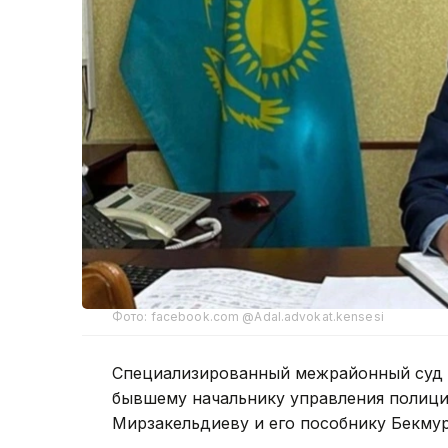
Фото: facebook.com @Adal.advokat.kensesi
Специализированный межрайонный суд 
бывшему начальнику управления полици
Мирзакельдиеву и его пособнику Бекмур