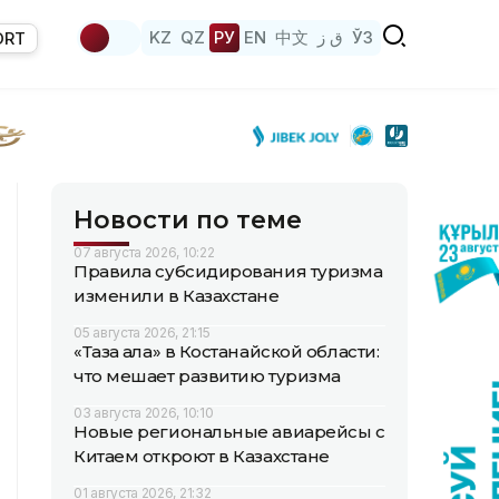
KZ
QZ
РУ
EN
中文
ق ز
ЎЗ
ORT
Новости по теме
07 августа 2026, 10:22
Правила субсидирования туризма
изменили в Казахстане
05 августа 2026, 21:15
«Таза қала» в Костанайской области:
что мешает развитию туризма
03 августа 2026, 10:10
Новые региональные авиарейсы с
Китаем откроют в Казахстане
01 августа 2026, 21:32