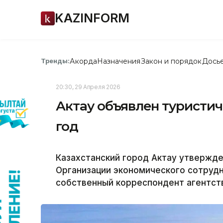
KAZINFORM
Акорда
Назначения
Закон и порядок
Дось
Тренды:
20:30, 29 Апреля 2026
Актау объявлен туристич
год
Казахстанский город Актау утвержде
Организации экономического сотрудн
собственный корреспондент агентств