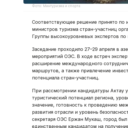
Фото: Минтуризма и спорта
Соответствующее решение принято по и
министров туризма стран-участниц орг
Группы высокоуровневых экспертов по 
Заседание проходило 27–29 апреля в а
мероприятий ОЭС. В ходе встреч экспер
расширение международного сотрудниче
маршрутов, а также привлечение инвес
потенциала стран-участниц.
При рассмотрении кандидатуры Актау у
туристический потенциал региона, уров
значение, готовность к проведению ме
развития отрасли и уровень безопасност
секретаря ОЭС Ержан Мукаш, город был 
единственным кандидатом на получение