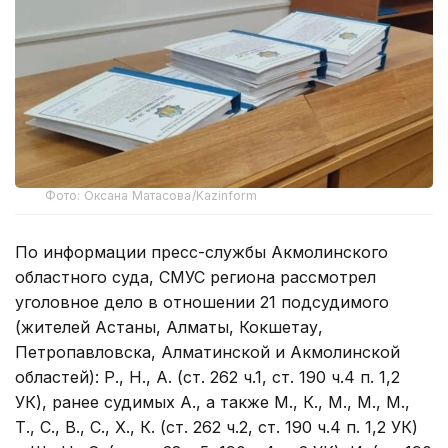
Фото: Оксана Матасова/Kazinform
По информации пресс-службы Акмолинского
областного суда, СМУС региона рассмотрел
уголовное дело в отношении 21 подсудимого
(жителей Астаны, Алматы, Кокшетау,
Петропавловска, Алматинской и Акмолинской
областей): Р., Н., А. (ст. 262 ч.1, ст. 190 ч.4 п. 1,2
УК), ранее судимых А., а также М., К., М., М., М.,
Т., С., В., С., Х., К. (ст. 262 ч.2, ст. 190 ч.4 п. 1,2 УК)