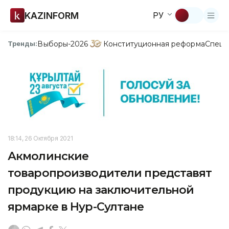
KAZINFORM
РУ
Выборы-2026
Конституционная реформа
Спецп
Тренды:
18:14, 26 Октября 2021
Акмолинские
товаропроизводители представят
продукцию на заключительной
ярмарке в Нур-Султане