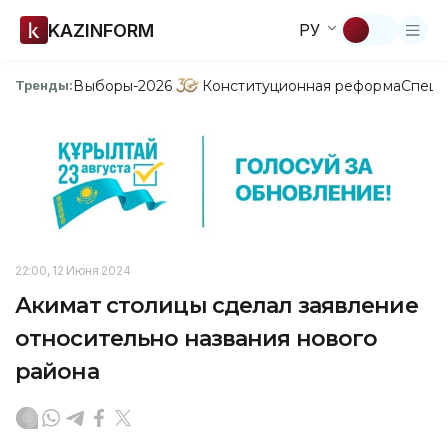
KAZINFORM
РУ
Выборы-2026
Конституционная реформа
Спецп
Тренды:
22:00, 12 Июня 2024
Акимат столицы сделал заявление
относительно названия нового
района