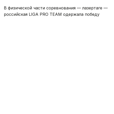
В физической части соревнования — лазертаге —
российская LIGA PRO TEAM одержала победу
со счетом 6:1.
После
победы
Team KZ на первой карте Dust 2
в виртуальной части финала российская команда
смогла перехватить инициативу. Казахстанские
киберспортсмены пытались перестроить игру
по ходу лазертага, однако переломить ход
встречи не удалось.