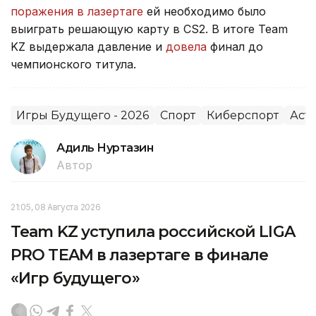
поражения в лазертаге
ей необходимо было
выиграть решающую карту в CS2. В итоге Team
KZ выдержала давление и
довела
финал до
чемпионского титула.
Игры Будущего - 2026
Спорт
Киберспорт
Аст
Адиль Нуртазин
Автор
21:05, 08 Августа 2026
Team KZ уступила российской LIGA
PRO TEAM в лазертаге в финале
«Игр будущего»