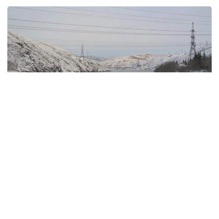
Бекбау Тайманов
Автор
00:39, 07 Апреля 2026
Четыре региона Казахстана под
угрозой паводков и лавин
Потепление и дожди несут угрозу подтоплений и
лавин в регионах Казахстана, передает Kazinform
со ссылкой на РГП «Казгидромет».