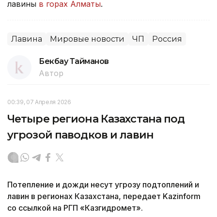
Площадка, которую накрыло лавиной, составляет
150 м в длину и 50 м в ширину. Глубина снежного
покрова оценивается в 3-6 м.
На месте организованы поисково-спасательные
работы, в которых задействованы 60 человек и 5
единиц спецтехники.
Также к месту происшествия направлен борт
санавиации.
В Следственном комитете заявили о возбуждении
уголовного дела по факту схода лавины
на работников горнодобывающего предприятия.
Ранее сообщалось о спасении человека из-под
лавины
в горах Алматы
.
Лавина
Мировые новости
ЧП
Россия