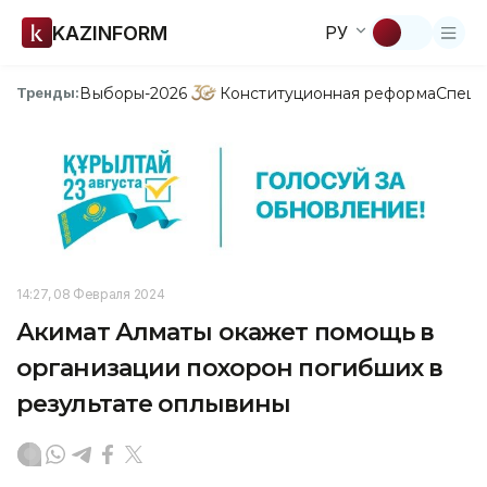
KAZINFORM
РУ
Выборы-2026
Конституционная реформа
Спецп
Тренды:
14:27, 08 Февраля 2024
Акимат Алматы окажет помощь в
организации похорон погибших в
результате оплывины