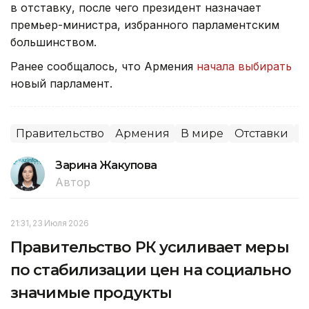
в отставку, после чего президент назначает
премьер-министра, избранного парламентским
большинством.
Ранее сообщалось, что Армения
начала выбирать
новый парламент.
Правительство
Армения
В мире
Отставки
П
Зарина Жакупова
Автор
21:31, 23 Июля 2026
Правительство РК усиливает меры
по стабилизации цен на социально
значимые продукты