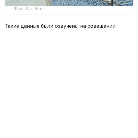
Фото: Kazinform
Такие данные были озвучены на совещании
по вопросам стабилизации цен на социально
значимые продовольственные товары и инфляции
под председательством заместителя Премьер-
министра — министра национальной экономики
Серика Жумангарина.
Как было отмечено на совещании, по итогам июня
годовая инфляция в стране составила 10,3%
против 10,4% месяцем ранее. При этом уровень
инфляции выше среднереспубликанского
сохраняется в 11 регионах. Самые высокие
показатели зарегистрированы в областях Жетысу,
Улытау, а также в Северо-Казахстанской
и Акмолинской областях.