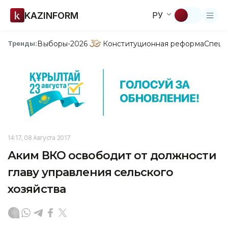
KAZINFORM
РУ
Выборы-2026
Конституционная реформа
Спецп
Тренды:
14:17, 08 Августа 2017
Аким ВКО освободит от должности
главу управления сельского
хозяйства