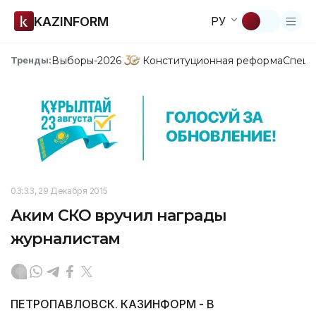
KAZINFORM
РУ
Выборы-2026
Конституционная реформа
Спецп
Тренды:
03:33, 29 Декабря 2015
Аким СКО вручил награды
журналистам
ПЕТРОПАВЛОВСК. КАЗИНФОРМ - В