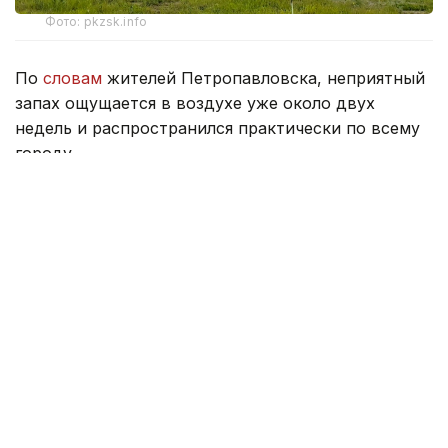
Фото: pkzsk.info
По
словам
жителей Петропавловска, неприятный
запах ощущается в воздухе уже около двух
недель и распространился практически по всему
городу.
По их словам, если раньше он напоминал запах
тухлых яиц, то теперь больше похож на резкий
запах навоза.
В департаменте экологии Северо-Казахстанской
области сообщили, что к ним не поступало
информации о нарушении нормативов качества
атмосферного воздуха или фактах выбросов
вредных веществ в атмосферу.
— Согласно данным приложения AirKZ,
в последние дни в указанный период