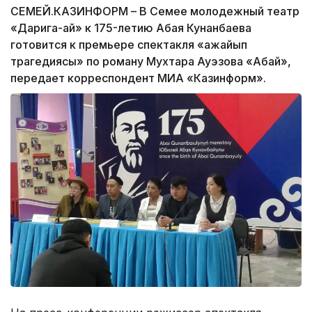
СЕМЕЙ.КАЗИНФОРМ – В Семее молодежный театр
«Дарига-ай» к 175-летию Абая Кунанбаева
готовится к премьере спектакля «Ғажайып
трагедиясы» по роману Мухтара Ауэзова «Абай»,
передает корреспондент МИА «Казинформ».