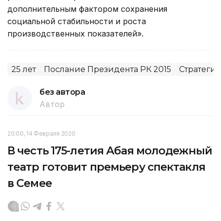
дополнительным фактором сохранения
социальной стабильности и роста
производственных показателей».
25 лет
Послание Президента РК 2015
Стратегия
без автора
Автор
20:00, 14 Февраля 2020
В честь 175-летия Абая молодежный
театр готовит премьеру спектакля
в Семее