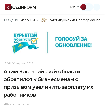
KAZINFORM
РУ
Выборы-2026
Конституционная реформа
Спецп
Тренды:
19:08, 03 Апреля 2014
Аким Костанайской области
обратился к бизнесменам с
призывом увеличить зарплату их
работников