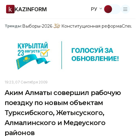
KAZINFORM
РУ
Выборы-2026
Конституционная реформа
Спецп
Тренды:
19:23, 07 Сентября 2009
Аким Алматы совершил рабочую
поездку по новым объектам
Турксибского, Жетысуского,
Алмалинского и Медеуского
районов