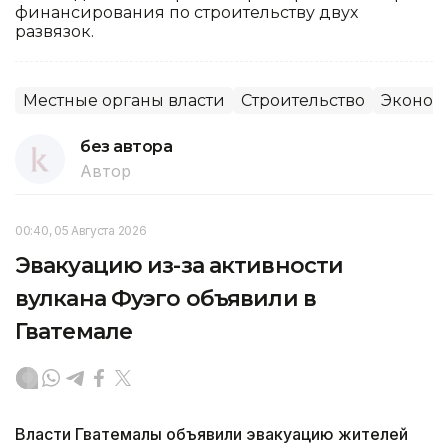
финансирования по строительству двух
развязок.
Местные органы власти
Строительство
Эконом
без автора
Автор
00:40, 05 Августа 2026
Эвакуацию из-за активности
вулкана Фуэго объявили в
Гватемале
Власти Гватемалы объявили эвакуацию жителей