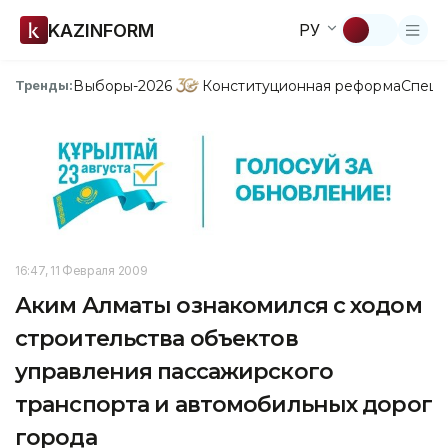
KAZINFORM
РУ
Выборы-2026
Конституционная реформа
Спецп
Тренды:
16:47, 11 Февраля 2009
Аким Алматы ознакомился с ходом
строительства объектов
управления пассажирского
транспорта и автомобильных дорог
города