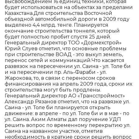
высвобождением 16 единиц техники, которая
будет использоваться на объектах за пределами
Казахстана.Для строительства Восточной
объездной автомобильной дороги в 2009 году
выделено 4,4 млрд. тенге. Планируется
окончание строительства тоннеля, который
будет полностью пробит спустя 25 дней.
Генеральный директор ТОО «Дормехстрой»
Юрий Слуев отметил, что основные проблемы
при строительстве ВОАД - это выкуп земель,
перенос сетей и коммуникаций.Что касается
развязок на пересечении ул. Саина - ул. Толе би
и на пересечении пр. Аль-Фараби - ул.
Жарокова, то, в связи с переносом сроков
финансирования на апрель 2009 года, сроки их
строительства могут быть продлены.
Генеральный директор АО «Трансстроймост»
Александр Рязанов отметил, что на развязке ул.
Саина - ул. Толе би планируется открыть
движение: в апреле - по ул. Толе би и в мае - по
ул. Саина. Аким Алматы дал поручение УДП
решить вопрос по временному перекрытию ул.
Саина на названном участке, отметив
необходимость в краткие сроки решить вопрос