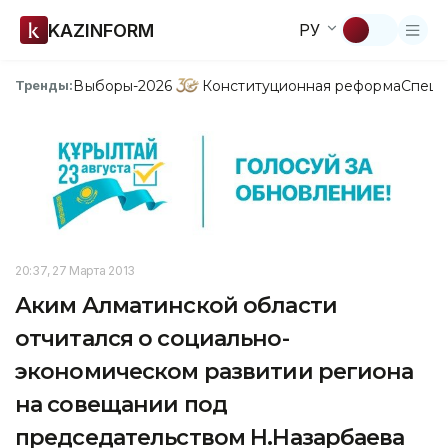
KAZINFORM
РУ
Выборы-2026
Конституционная реформа
Спецп
Тренды:
20:37, 27 Марта 2013
Аким Алматинской области
отчитался о социально-
экономическом развитии региона
на совещании под
председательством Н.Назарбаева