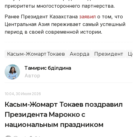
приоритеты многостороннего партнерства.
Ранее Президент Казахстана
заявил
о том, что
Центральная Азия переживает самый успешный
период в своей современной истории.
Касым-Жомарт Токаев
Акорда
Президент
Цен
Тамирис Әбділдина
Автор
10:04, 30 Июля 2026
Касым-Жомарт Токаев поздравил
Президента Марокко с
национальным праздником