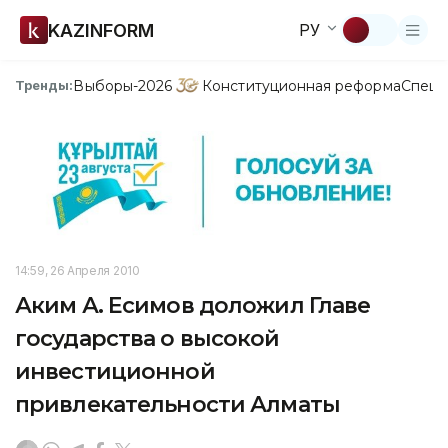
KAZINFORM
РУ
Выборы-2026
Конституционная реформа
Спецп
Тренды:
14:59, 26 Апреля 2010
Аким А. Есимов доложил Главе
государства о высокой
инвестиционной
привлекательности Алматы