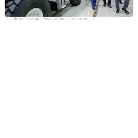
Фото: Солтан Жексенбеков / Kazinform
Предприятие выпускает бронированные колесные
машины Arlan и Alan-2, семейство боевых
бронированных машин Barys в конфигурациях
4×4, 6×6 и 8×8, а также перспективную
плавающую колесную платформу Terrex-Barys-A
8×8.