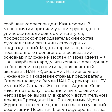
сообщает корреспондент Казинформа. В
мероприятии приняли участие руководство
университета, директоры институтов,
профессорско-преподавательский состав,
руководители различных структурных
подразделений. Модератором заседания,
посвященного пропаганде и реализации
основных положений Послания Президента РК
Н.А.Назарбаева народу Казахстана «Через кризис
к обновлению и развитию», стал почетный
академик НАН РК, академик Национальной
инженерной академии страны, председатель
Отделения наук о Земле НАН РК, ректор КазНТУ
имени К.И.Сатпаева Жексенбек Адилов. Свои
мысли по поводу Послания и вытекающих из
него задач он выразил в кратком вступительном
докладе.Президент НАН РК академик Мурат
Журинов в качестве одного из главных условий
реализации Послания Главы государства назвал