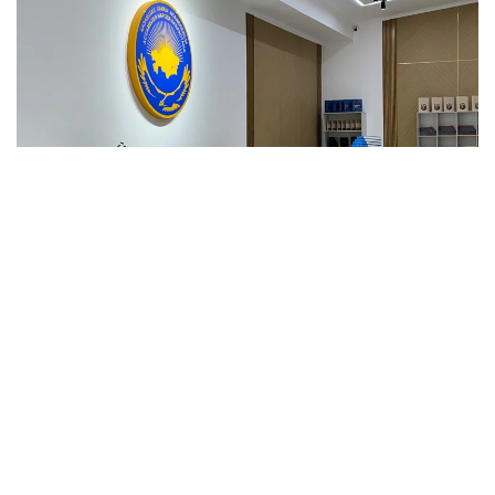
Фото: УВП по делам молодежи г.Шымкент
Центр расположен в «Доме дружбы» и занимает
ранее использовавшееся как подвал помещение,
которое было модернизировано в соответствии с
современными требованиями и теперь
функционирует как современная площадка с
круглосуточным режимом работы (24/7). Центр