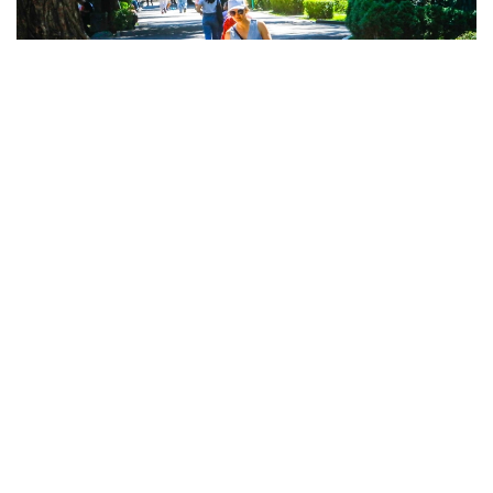
Фото: Александр Павский /Kazinform
Сегодня Центральный парк культуры и отдыха
сочетает богатую историю и современную
городскую среду.